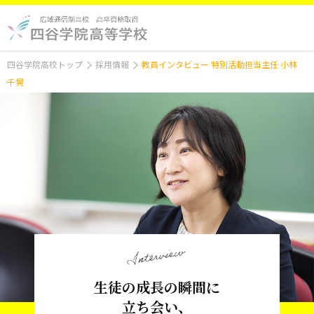
四谷学院高校トップ
採用情報
教員インタビュー 特別活動担当主任 小林
千晃
生徒の成長の瞬間に
立ち会い、