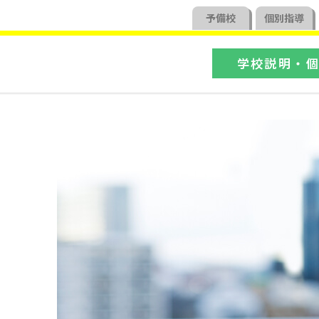
予備校
個別
指導
学校説明・