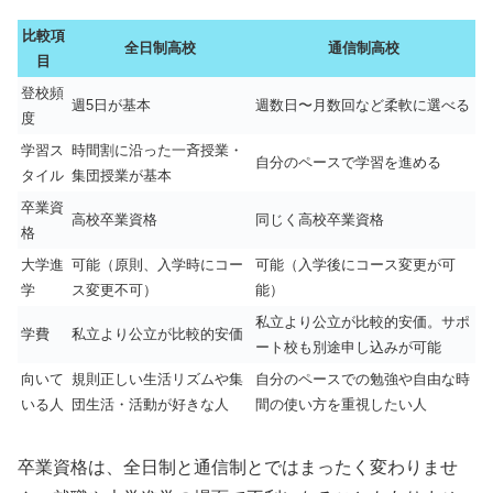
比較項
全日制高校
通信制高校
目
登校頻
週5日が基本
週数日〜月数回など柔軟に選べる
度
学習ス
時間割に沿った一斉授業・
自分のペースで学習を進める
タイル
集団授業が基本
卒業資
高校卒業資格
同じく高校卒業資格
格
大学進
可能（原則、入学時にコー
可能（入学後にコース変更が可
学
ス変更不可）
能）
私立より公立が比較的安価。サポ
学費
私立より公立が比較的安価
ート校も別途申し込みが可能
向いて
規則正しい生活リズムや集
自分のペースでの勉強や自由な時
いる人
団生活・活動が好きな人
間の使い方を重視したい人
卒業資格は、全日制と通信制とではまったく変わりませ