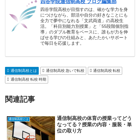
四谷学院通信制高校 ブログ編集部
四谷学院高校が目指すのは、確かな学力を身
につけながら、部活や自分の好きなことにも
全力で夢中になれる「文武両道」の高校生
活。「科目別能力別授業」と「55段階個別指
導」のダブル教育をベースに、誰もが力を伸
ばせる学びの仕組みと、あたたかいサポート
で毎日を応援します。
通信制高校とは
通信制高校 急いで転校
通信制高校 転校
通信制高校 転校 時期
関連記事
通信制高校の体育の授業ってどう
通信制高校とは
なってる？授業の内容・服装・単
位の取り方