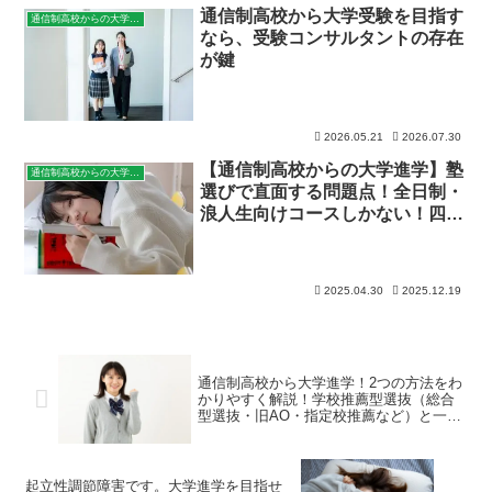
通信制高校から大学受験を目指す
通信制高校からの大学進学
なら、受験コンサルタントの存在
が鍵
2026.05.21
2026.07.30
【通信制高校からの大学進学】塾
通信制高校からの大学進学
選びで直面する問題点！全日制・
浪人生向けコースしかない！四谷
学院高校・進学コースのご紹介
2025.04.30
2025.12.19
通信制高校から大学進学！2つの方法をわ
かりやすく解説！学校推薦型選抜（総合
型選抜・旧AO・指定校推薦など）と一般
選抜、どっちにする？
起立性調節障害です。大学進学を目指せ