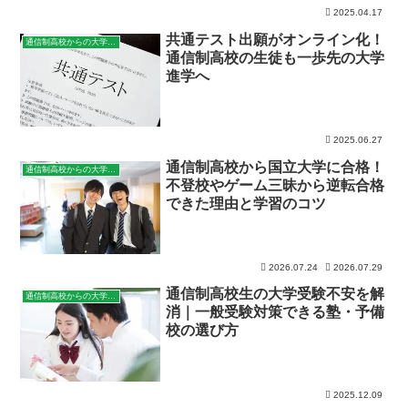
2025.04.17
共通テスト出願がオンライン化！
通信制高校からの大学進学
通信制高校の生徒も一歩先の大学
進学へ
2025.06.27
通信制高校から国立大学に合格！
通信制高校からの大学進学
不登校やゲーム三昧から逆転合格
できた理由と学習のコツ
2026.07.24
2026.07.29
通信制高校生の大学受験不安を解
通信制高校からの大学進学
消｜一般受験対策できる塾・予備
校の選び方
2025.12.09