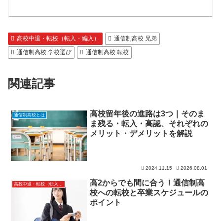
高校中退・転校（転入・編入）
通信制高校 兄弟
通信制高校 学校選び
通信制高校 転校
関連記事
高校留年後の進路は3つ｜そのま
通信制高校とは
ま残る・転入・高認、それぞれの
メリット・デメリットを解説
2024.11.15
2026.08.01
高2からでも間に合う！通信制高
高校中退・転校（転入・編入）
校への転校と卒業スケジュールの
ポイント