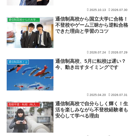
2025.10.13
2026.07.30
通信制高校から国立大学に合格！
通信制高校からの大学進学
不登校やゲーム三昧から逆転合格
できた理由と学習のコツ
2026.07.24
2026.07.29
通信制高校、5月に転校は遅い？
通信制高校とは
今、動き出すタイミングです
2025.04.20
2026.07.31
通信制高校で自分らしく輝く！生
高校中退・転校（転入・編入）
活を楽しみながら不登校経験者も
安心して学べる理由