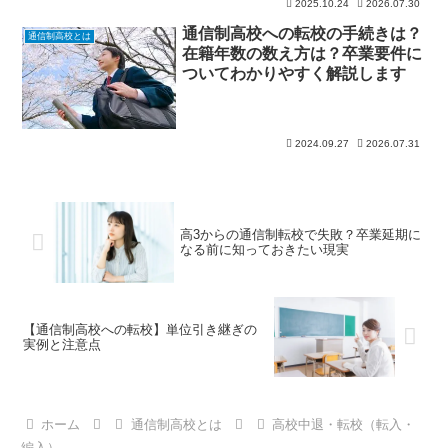
2025.10.24
2026.07.30
通信制高校への転校の手続きは？
通信制高校とは
在籍年数の数え方は？卒業要件に
ついてわかりやすく解説します
2024.09.27
2026.07.31
高3からの通信制転校で失敗？卒業延期に
なる前に知っておきたい現実
【通信制高校への転校】単位引き継ぎの
実例と注意点
ホーム
通信制高校とは
高校中退・転校（転入・
編入）