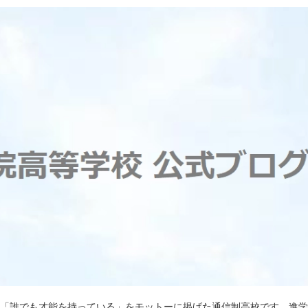
)は「誰でも才能を持っている」をモットーに掲げた通信制高校です。進