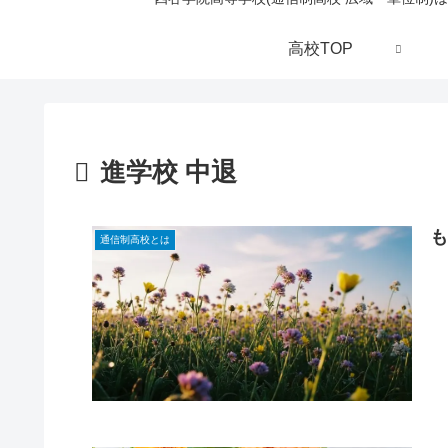
高校TOP
進学校 中退
通信制高校とは