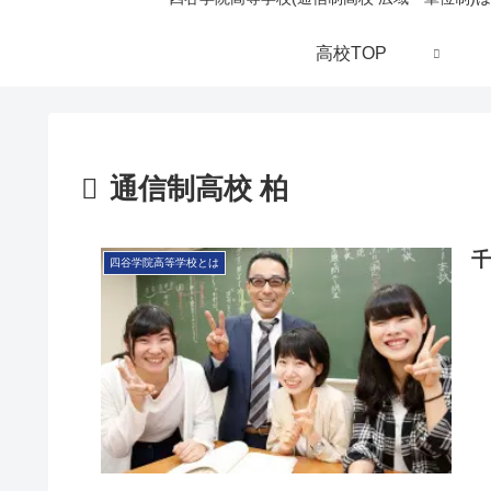
高校TOP
通信制高校 柏
千
四谷学院高等学校とは