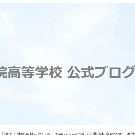
)は「誰でも才能を持っている」をモットーに掲げた通信制高校です。進