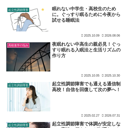
眠れない中学生・高校生のため
起立性調節障害
に。ぐっすり眠るために今夜から
試せる睡眠法
2025.10.09
2026.08.06
夜眠れない中高生の親必見！ぐっ
高校進学の悩み
すり眠れる入眠法と生活リズムの
作り方
2025.10.05
2025.10.30
起立性調節障害でも通える通信制
起立性調節障害
高校！自信を回復して次の夢へ！
2025.02.27
2026.07.31
起立性調節障害で体調が安定しな
起立性調節障害