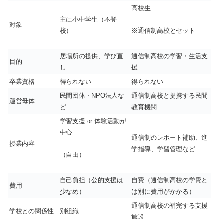
高校生
主に小中学生（不登
対象
校）
※通信制高校とセット
居場所の提供、学び直
通信制高校の学習・生活支
目的
し
援
卒業資格
得られない
得られない
民間団体・NPO法人な
通信制高校と提携する民間
運営母体
ど
教育機関
学習支援 or 体験活動が
中心
通信制のレポート補助、進
授業内容
学指導、学習管理など
（自由）
自己負担（公的支援は
自費（通信制高校の学費と
費用
少なめ）
は別に費用がかかる）
通信制高校の補完する支援
学校との関係性
別組織
施設