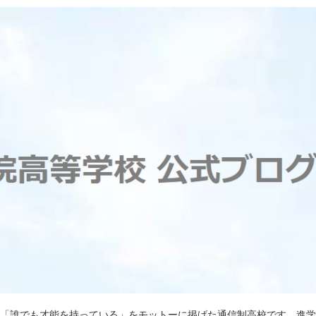
)は「誰でも才能を持っている」をモットーに掲げた通信制高校です。進