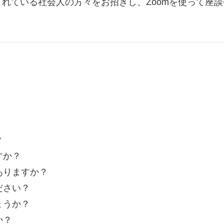
れている社会人の方々をお招きし、Zoomを使って座
？
すか？
ありますか？
ださい？
ょうか？
か？