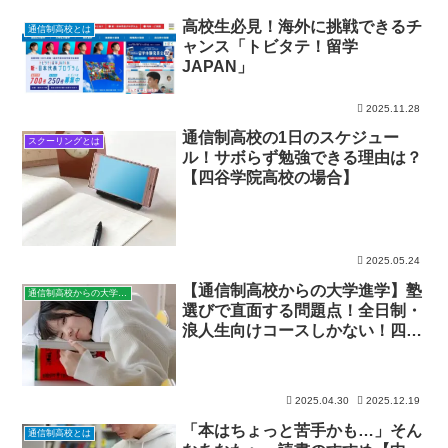
高校生必見！海外に挑戦できるチ
通信制高校とは
ャンス「トビタテ！留学
JAPAN」
2025.11.28
通信制高校の1日のスケジュー
スクーリングとは
ル！サボらず勉強できる理由は？
【四谷学院高校の場合】
2025.05.24
【通信制高校からの大学進学】塾
通信制高校からの大学進学
選びで直面する問題点！全日制・
浪人生向けコースしかない！四谷
学院高校・進学コースのご紹介
2025.04.30
2025.12.19
「本はちょっと苦手かも…」そん
通信制高校とは