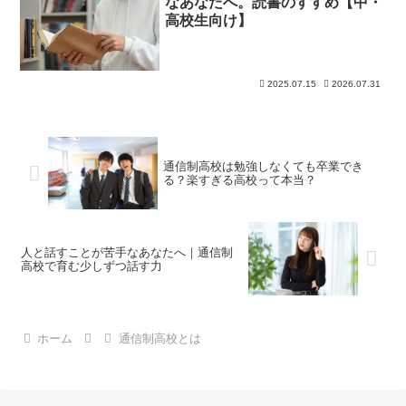
なあなたへ。読書のすすめ【中・
高校生向け】
2025.07.15
2026.07.31
通信制高校は勉強しなくても卒業でき
る？楽すぎる高校って本当？
人と話すことが苦手なあなたへ｜通信制
高校で育む少しずつ話す力
ホーム
通信制高校とは