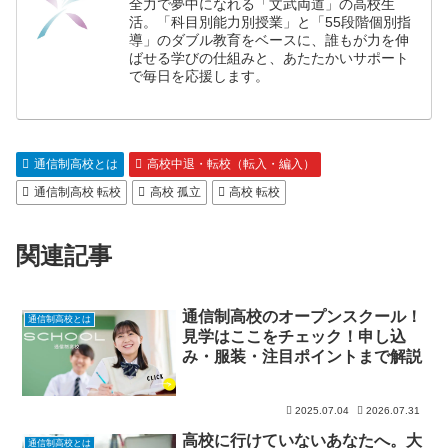
全力で夢中になれる「文武両道」の高校生
活。「科目別能力別授業」と「55段階個別指
導」のダブル教育をベースに、誰もが力を伸
ばせる学びの仕組みと、あたたかいサポート
で毎日を応援します。
通信制高校とは
高校中退・転校（転入・編入）
通信制高校 転校
高校 孤立
高校 転校
関連記事
通信制高校のオープンスクール！
通信制高校とは
見学はここをチェック！申し込
み・服装・注目ポイントまで解説
2025.07.04
2026.07.31
高校に行けていないあなたへ。大
通信制高校とは