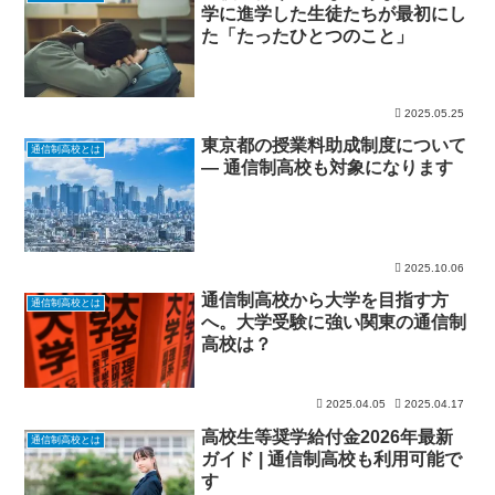
学に進学した生徒たちが最初にし
た「たったひとつのこと」
2025.05.25
東京都の授業料助成制度について
通信制高校とは
— 通信制高校も対象になります
2025.10.06
通信制高校から大学を目指す方
通信制高校とは
へ。大学受験に強い関東の通信制
高校は？
2025.04.05
2025.04.17
高校生等奨学給付金2026年最新
通信制高校とは
ガイド | 通信制高校も利用可能で
す