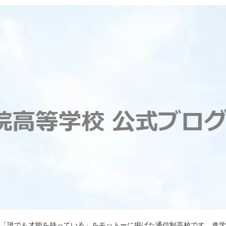
)は「誰でも才能を持っている」をモットーに掲げた通信制高校です。進