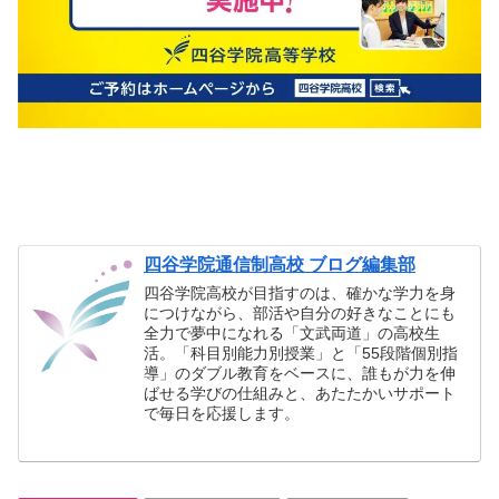
四谷学院通信制高校 ブログ編集部
四谷学院高校が目指すのは、確かな学力を身
につけながら、部活や自分の好きなことにも
全力で夢中になれる「文武両道」の高校生
活。「科目別能力別授業」と「55段階個別指
導」のダブル教育をベースに、誰もが力を伸
ばせる学びの仕組みと、あたたかいサポート
で毎日を応援します。