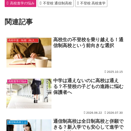
高校進学の悩み
不登校 通信制高校
不登校 高校進学
関連記事
高校生の不登校を乗り越える！通
高校中退・転校（転入・編入）
信制高校という前向きな選択
2025.10.15
中学は通えないのに高校は通え
高校進学の悩み
る？不登校の子どもの進路に悩む
保護者へ
2026.06.22
2026.07.30
通信制高校は全日制高校と併願で
通信制高校とは
きる？新入学でも安心して進学で