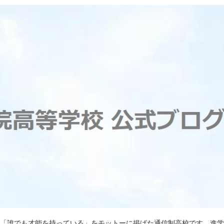
)は「誰でも才能を持っている」をモットーに掲げた通信制高校です。進